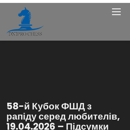
Про Федерацію
Опікунська рада
Членство
Новини
Турніри
58-й Кубок ФШД з
Навчання
рапіду серед любителів,
19.04.2026 – Підсумки
Галерея