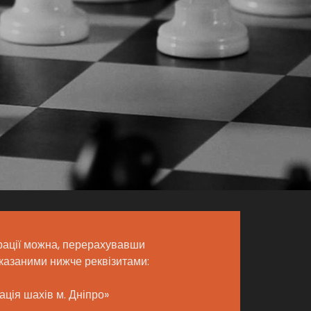
рації можна, перерахувавши
вказаними нижче реквізитами:
ція шахів м. Дніпро»