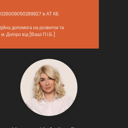
26009050289927 в АТ КБ
дійна допомога на розвиток та
м. Дніпро від [Ваші П.І.Б.]