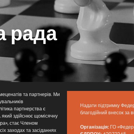
а рада
меценатів та партнерів. Ми
увальників
Надати підтримку Феде
літика партнерства є
благодійний внесок за 
, який здійснює щомісячну
ра», стає Членом
Організація:
ГО «Федера
сіх заходах та засіданнях