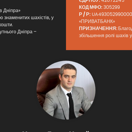
ЄДРПОУ:
42072245
КОД МФО:
305299
в Дніпра»
Р / Р:
UA4930529900000
ю знаменитих шахістів, у
«ПРИВАТБАНК»
кошти.
ПРИЗНАЧЕННЯ:
Благо
утнього Дніпра –
збільшення ролі шахів у 