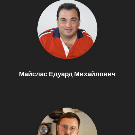
Майслас Едуард Михайлович