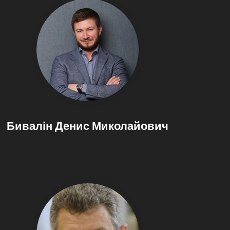
Бивалін Денис Миколайович