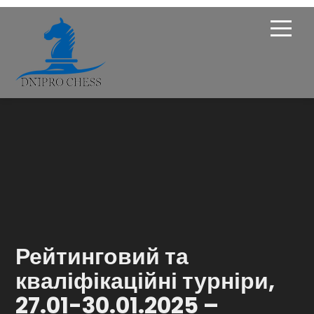
Про Федерацію
Опікунська рада
Членство
Новини
Турніри
Рейтинговий та
Навчання
кваліфікаційні турніри,
27.01-30.01.2025 –
Галерея