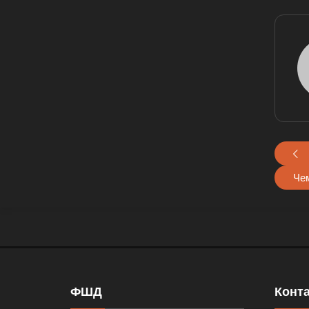
Чем
ФШД
Конт