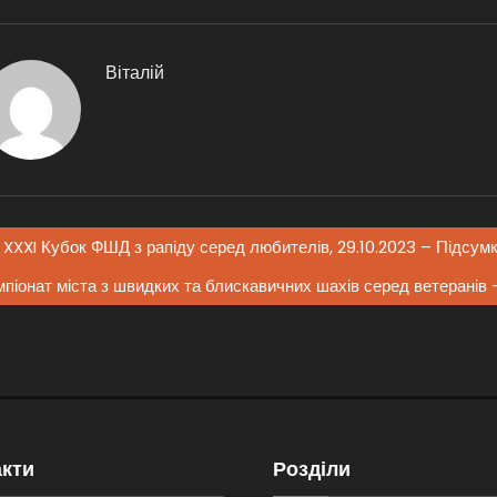
Віталій
XXXI Кубок ФШД з рапіду серед любителів, 29.10.2023 – Підсум
піонат міста з швидких та блискавичних шахів серед ветерані
акти
Розділи