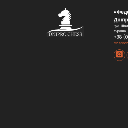
«Феде
Дніп
вул. Шол
Україна
+38 (
dneprc