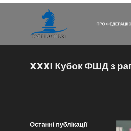
ПРО ФЕДЕРАЦІ
XXXI Кубок ФШД з рап
Останні публікації