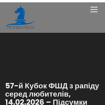
Про Федерацію
Опікунська рада
Членство
Новини
Турніри
57-й Кубок ФШД з рапіду
Навчання
серед любителів,
14.02.2026 – Підсумки
Галерея