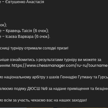
е – Євтушенко Анастасія
ок);
е – Кравець Таісія (6 очок);
е – Ісаєва Варвара (6 очок).
асниці турніру отримали солодкі призи!
ніше ознайомитись з результатами турніру ви можете за
анням:
https://www.chessmanager.com/ru-ru/tournamen
о національному арбітру з шахів Геннадію Гутману та Гурсь
влюємо подяку ДЮСШ №9 за надане приміщення та безцінну
о всім за участь, чекаємо вас на наших заходах!