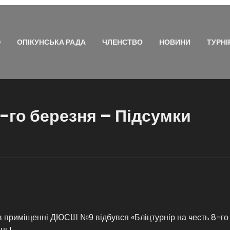
Ю
ОПІКУНСЬКА РАДА
ЧЛЕНСТВО
НОВИНИ
ТУРНІ
8-го березня – Підсумки
в приміщенні ДЮСШ №9 відбувся «Бліцтурнір на честь 8-го 
ць!