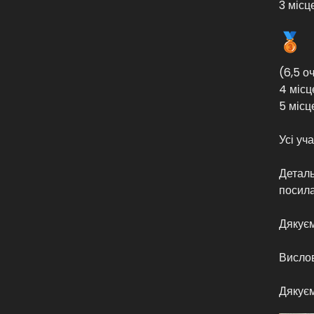
3 місц
(6,5 оч
4 місц
5 місц
Усі уч
Деталь
посил
Дякуєм
Висло
Дякуєм