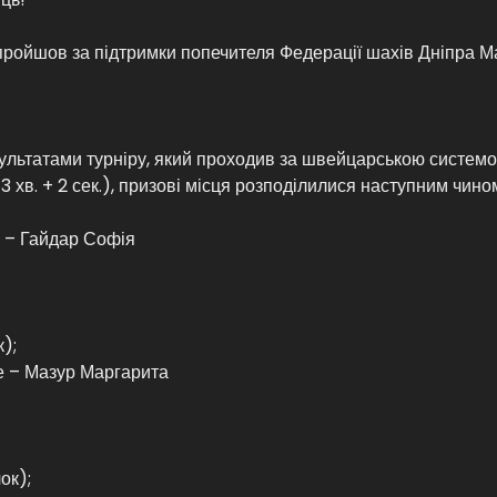
пройшов за підтримки попечителя Федерації шахів Дніпра 
ультатами турніру, який проходив за швейцарською системою
 3 хв. + 2 сек.), призові місця розподілилися наступним чино
е – Гайдар Софія
к);
е – Мазур Маргарита
ок);