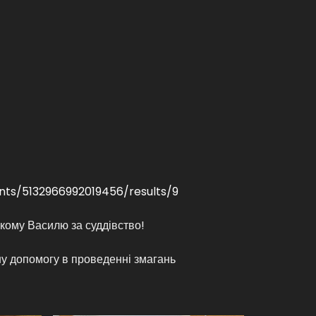
ts/5132966992019456/results/9
кому Василю за суддівство!
 допомогу в проведенні змагань