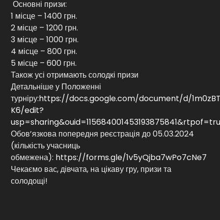
Основні призи:
1 місце – 1400 грн.
2 місце – 1200 грн.
3 місце – 1000 грн.
4 місце – 800 грн.
5 місце – 600 грн.
Також усі отримають солодкі призи
Детальніше у Положенні
турніру:
https://docs.google.com/document/d/1m0z
K6/edit?
usp=sharing&ouid=115684001453193875841&rtpof=tr
Обов’язкова попередня реєстрація до 05.03.2024
(кількість учасниць
обмежена):
https://forms.gle/1v5yQjba7wPo7cNe7
Чекаємо вас, дівчата, на цікаву гру, призи та
солодощі!