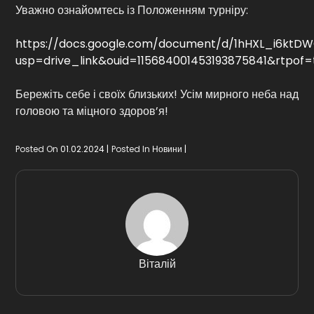
Уважно ознайомтесь із Положенням турніру:
https://docs.google.com/document/d/1hHXL_i6ktDW
usp=drive_link&ouid=115684001453193875841&rtpof=
Бережіть себе і своїх близьких! Усім мирного неба над
головою та міцного здоров’я!
Posted On
01.02.2024
Posted In
Новини
Віталій