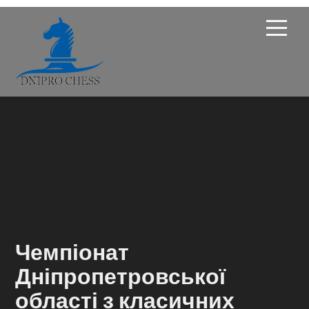
Про Федерацію
Опікунська рада
Членство
Новини
Турніри
Чемпіонат
Навчання
Дніпропетровської
області з класичних
Галерея