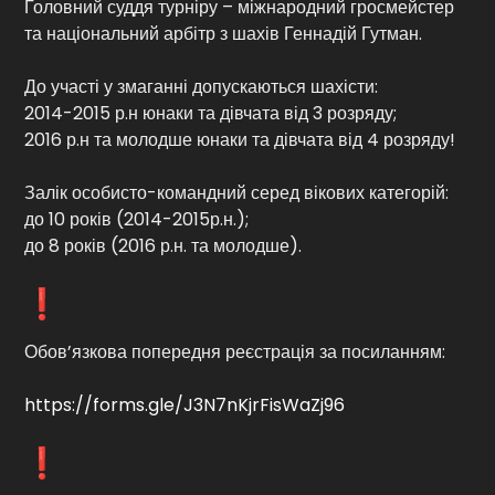
Головний суддя турніру – міжнародний гросмейстер
та національний арбітр з шахів Геннадій Гутман.
До участі у змаганні допускаються шахісти:
2014-2015 р.н юнаки та дівчата від 3 розряду;
2016 р.н та молодше юнаки та дівчата від 4 розряду!
Залік особисто-командний серед вікових категорій:
до 10 років (2014-2015р.н.);
до 8 років (2016 р.н. та молодше).
Обов’язкова попередня реєстрація за посиланням:
https://forms.gle/J3N7nKjrFisWaZj96