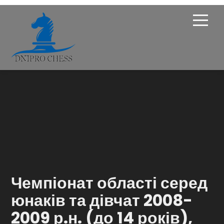
Про Федерацію
Опікунська рада
Членство
Новини
Турніри
Чемпіонат області серед
Навчання
юнаків та дівчат 2008-
2009 р.н. (до 14 років),
Галерея