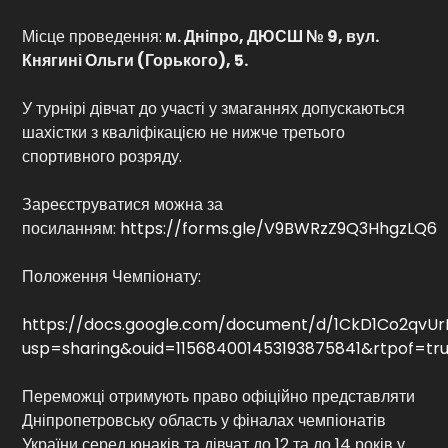
Місце проведення:
м. Дніпро, ДЮСШ № 9, вул.
Княгині Ольги (Горького), 5.
У турнірі дівчат до участі у змаганнях допускаються
шахістки з кваліфікацією не нижче третього
спортивного розряду.
Зареєструватися можна за
посиланням:
https://forms.gle/V9BWRzZ9Q3HhgzLQ6
Положення Чемпіонату:
https://docs.google.com/document/d/1CkD1Co2qv
usp=sharing&ouid=115684001453193875841&rtpof=tr
Переможці отримують право офіційно представляти
Дніпропетровську область у фіналах чемпіонатів
України серед юнаків та дівчат до 12 та до 14 років у