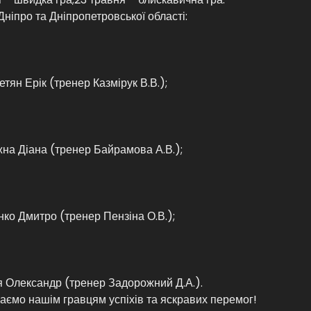
 Дніпро та Дніпропетровської області:
тян Ерік (тренер Казмірук В.В.);
а Діана (тренер Байрамова А.В.);
о Дмитро (тренер Пензіна О.В.);
 Олександр (тренер Задорожний Д.А.).
ємо нашім гравцям успіхів та яскравих перемог!