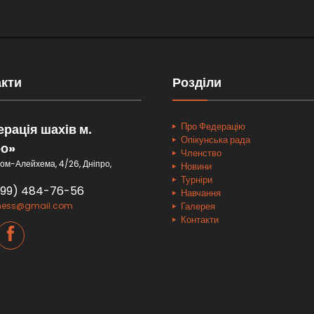
акти
Розділи
Про Федерацію
рація шахів м.
Опікунська рада
ро»
Членство
ом-Алейхема, 4/26, Дніпро,
Новини
Турніри
099) 484-76-56
Навчання
hess@gmail.com
Галерея
Контакти