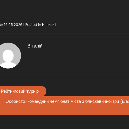
On
14.05.2026
Posted In
Новини
Віталій
Рейтинговий турнір
Особисто-командний чемпіонат міста з блискавичної гри (шахи)