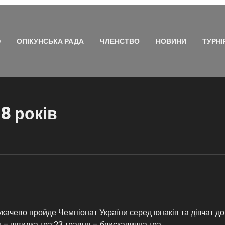
Ю
ОПІКУНСЬКА РАДА
ЧЛЕНСТВО
НОВИНИ
ТУРНІ
8 років
укачево пройде Чемпіонат України серед юнаків та дівчат до 
 – швидка гра;23 травня – блискавична гра.