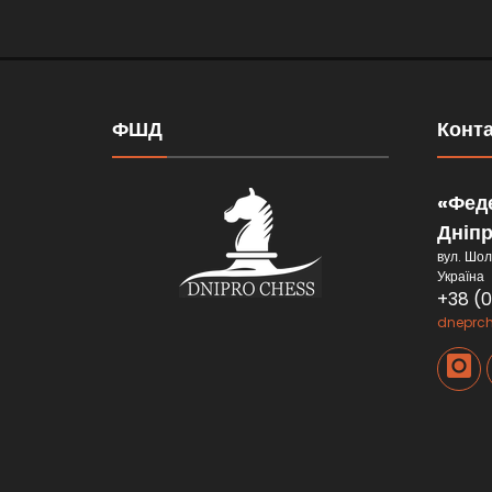
ФШД
Конт
«Феде
Дніп
вул. Шол
Україна
+38 (
dneprc