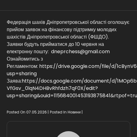
Контакти
Федерація шахів Дніпропетровської області оголошує
прийом заявок на фінансову підтримку молодих
шахістів Дніпропетровської області (ФШДО).
Заявки будуть прийматися до 10 червня на
електронну пошту:
dneprchess@gmail.com
Ознайомитись з
Регламентом:
https://drive.google.com/file/d/1cBy
usp=sharing
Заява:
https://docs.google.com/document/d/1MOp6b
VfGsv_0lqN4DHBvRhfdzh7qF0X/edit?
usp=sharing&ouid=115684001453193875841&rtpof=tr
Posted On
07.05.2026
Posted In
Новини