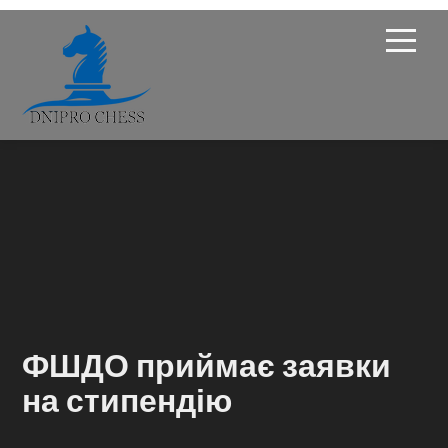
Про Федерацію
Опікунська рада
Членство
Новини
Турніри
ФШДО приймає заявки
Навчання
на стипендію
Галерея