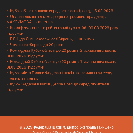
Кубок області з шахів серед ветеранів (рапід), 15.08.2026
Онлайн лекція від міжнародного гросмейстера Дмитра
МАКСИМОВА, 15.08.2026
Кваліф змагання та рейтинговий турнір. 06-09.08.2026 року
Підсумки
БЛІЦ до Дня Незалежності України, 16.08.2026
Чемпіонат Європи до 20 років
Командний Кубок області до 20 років з блискавичних шахів,
01.08.2026-підсумки
Командний Кубок області до 20 років з блискавичних шахів,
01.08.2026-підсумки
Кубок міста Голови Федерації шахів з класичної гри серед
чоловіків та жінок
Кубок Федерації шахів Дніпра з рапіду серед любителів.
Підсумки.
© 2025 Федерація шахів м. Дніпро. Усі права захищено
Розроблено
Workrocks
&
Dmitry Markin