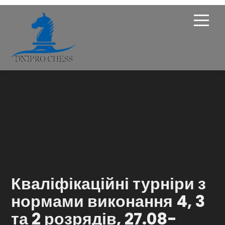
Про Федерацію
Опікунська рада
Членство
Новини
Турніри
Кваліфікаційні турніри з
Навчання
нормами виконання 4, 3
та 2 розрядів, 27.08-
Галерея