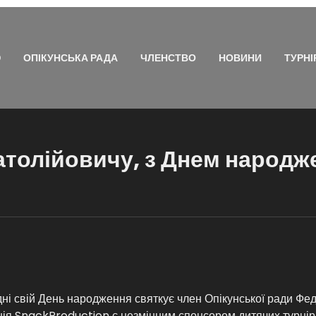
Ю
ОПІКУНСЬКА РАДА
ЧЛЕНСТВО
НОВИНИ
ТУРНІ
атолійовичу, з Днем народж
ні свій День народження святкує член Опікунської ради Фед
ія SnackProduction є незмінним спонсором дитячих турнірі