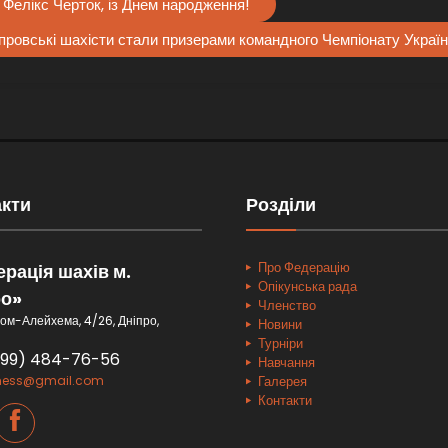
Фелікс Черток, із Днем народження!
провські шахісти стали призерами командного Чемпіонату України
акти
Розділи
Про Федерацію
рація шахів м.
Опікунська рада
ро»
Членство
ом-Алейхема, 4/26, Дніпро,
Новини
Турніри
099) 484-76-56
Навчання
hess@gmail.com
Галерея
Контакти