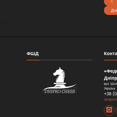
Дні
ФШД
Конт
«Феде
Дніп
вул. Шол
Україна
+38 (
dneprc