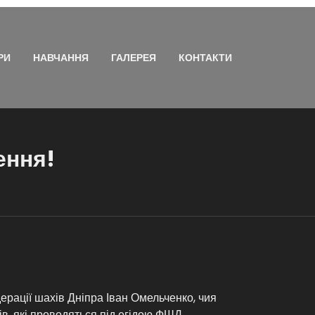
РИ
НАВЧАННЯ
ГАЛЕРЕЯ
КОНТАКТИ
ення!
ерації шахів Дніпра Іван Омельченко, чия
в, які проводяться під егідою ФШД.