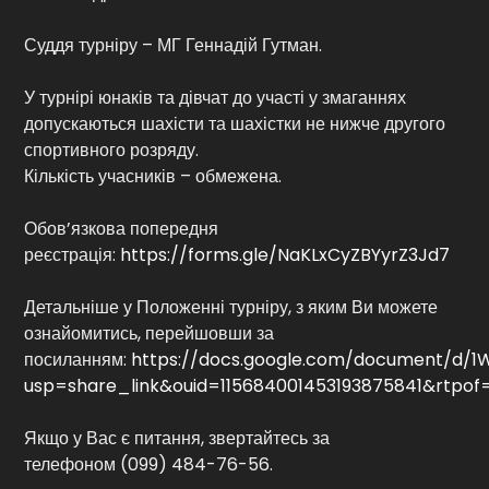
Суддя турніру – МГ Геннадій Гутман.
У турнірі юнаків та дівчат до участі у змаганнях
допускаються шахісти та шахістки не нижче другого
спортивного розряду.
Кількість учасників – обмежена.
Обов’язкова попередня
реєстрація:
https://forms.gle/NaKLxCyZBYyrZ3Jd7
Детальніше у Положенні турніру, з яким Ви можете
ознайомитись, перейшовши за
посиланням:
https://docs.google.com/document/d/1
usp=share_link&ouid=115684001453193875841&rtpof
Якщо у Вас є питання, звертайтесь за
телефоном (099) 484-76-56.