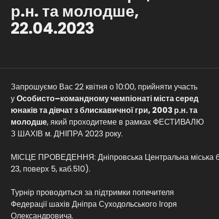
р.н. та молодше,
Контакти
22.04.2023
Запрошуємо Вас 22 квітня о 10:00, прийняти участь
у
Особист
о
–
командному
чемпіонат
і
міста серед
юнаків та дівчат з блискавичної гри, 2003 р.н. та
молодше
, який проходитеме в рамках ФЕСТИВАЛЮ
З ШАХІВ м. ДНІПРА 2023 року.
МІСЦЕ ПРОВЕДЕННЯ: Дніпровська Центральна міська біб
23, поверх 5, каб.510).
Турнір проводиться за підтримки попечителя
Федерації шахів Дніпра Суходольського Ігоря
Олександровича.