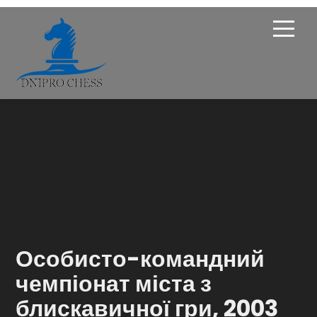
Про Федерацію
Опікунська рада
Членство
Новини
Турніри
Особисто-командний
Навчання
чемпіонат міста з
блискавичної гри, 2003
Галерея