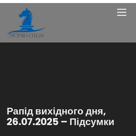
Про Федерацію
Опікунська рада
Членство
Новини
Турніри
Рапід вихідного дня,
Навчання
26.07.2025 – Підсумки
Галерея