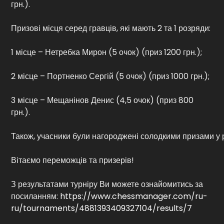
грн.).
Призові місця серед гравців, які мають 2 та 1 розряди:
1 місце – Нетребка Мирон (5 очок) (приз 1200 грн.);
2 місце – Портненко Сергій (5 очок) (приз 1000 грн.);
3 місце – Мещанінов Денис (4,5 очок) (приз 800
грн.).
Також, учасники були нагороджені солодкими призами у р
Вітаємо переможців та призерів!
З результатами турніру Ви можете ознайомитись за
посиланням:
https://www.chessmanager.com/ru-
ru/tournaments/4881393409327104/results/7