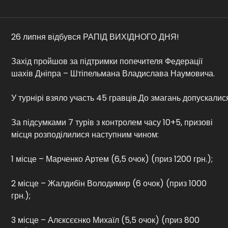
Контакти
26 липня відбувся РАПІД ВИХІДНОГО ДНЯ!
Захід пройшов за підтримки попечителя Федерації
шахів Дніпра – Штіпельмана Владислава Наумовича.
У турнірі взяло участь 45 гравців.До змагань допускалис
За підсумками 7 турів з контролем часу 10+5, призові
місця розподілилися наступним чином:
1 місце – Марченко Артем (6,5 очок) (приз 1200 грн.);
2 місце – Жалдибін Володимир (6 очок) (приз 1000
грн.);
3 місце – Алєксєєнко Михаїл (5,5 очок) (приз 800