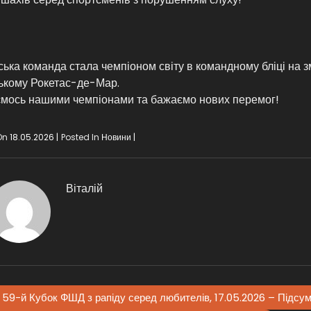
ська команда стала чемпіоном світу в командному бліці на зм
ькому Рокетас-де-Мар.
мось нашими чемпіонами та бажаємо нових перемог!
On
18.05.2026
Posted In
Новини
Віталій
59-й Кубок ФШД з рапіду серед любителів, 17.05.2026 – Підсу