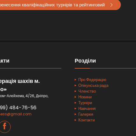
енесення кваліфікаційних турнірів та рейтинговий
акти
Розділи
Про Федерацію
рація шахів м.
Опікунська рада
ро»
Членство
ом-Алейхема, 4/26, Дніпро,
Новини
Турніри
099) 484-76-56
Навчання
hess@gmail.com
Галерея
Контакти