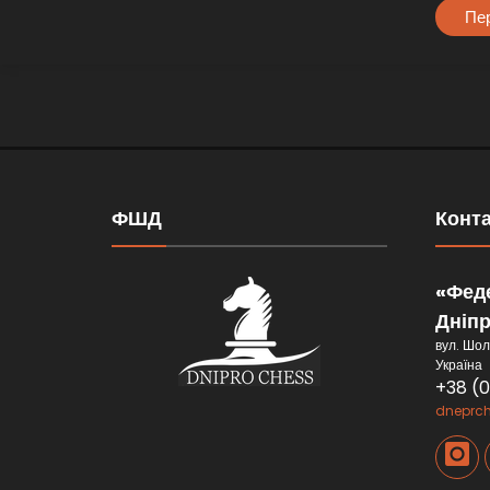
Пер
ФШД
Конт
«Феде
Дніп
вул. Шол
Україна
+38 (
dneprc