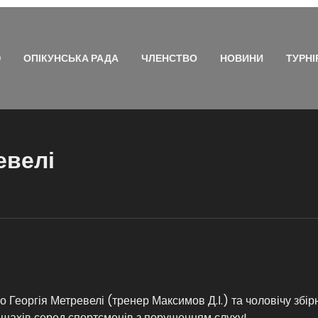
Ю
ОПІКУНСЬКА РАДА
ЧЛЕНСТВО
НОВИНИ
ТУРНІ
евелі
о Георгія Метревелі (тренер Максимов Д.І.) та чоловічу збі
з шахів серед спортсменів з порушенням слуху!